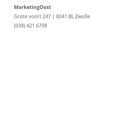
MarketingOost
Grote voort 247 |
8041 BL Zwolle
(038) 421 6798
www.marketingoost.nl