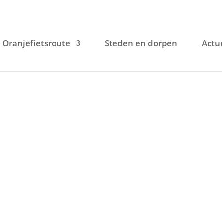
Oranjefietsroute
Steden en dorpen
Actu