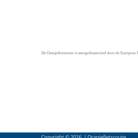
www.marketingoost.nl
De Oranjefietsroute is meegefinancierd door de Europes
Copyright © 2026
|
Oranjefietsroute